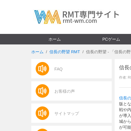
ホーム
PCゲーム
ホーム
信長の野望 RMT
信長の野望 - 「信長
信長
FAQ
作者: 
お客様の声
信長の
版と
戦や
サイトマップ
が導
城か
が可