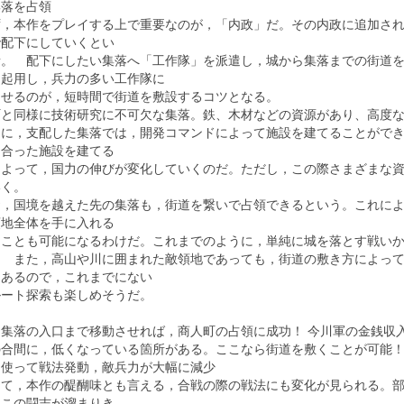
集落を占領
，本作をプレイする上で重要なのが，「内政」だ。その内政に追加され
で配下にしていくとい
素。 配下にしたい集落へ「工作隊」を派遣し，城から集落までの街道
を起用し，兵力の多い工作隊に
させるのが，短時間で街道を敷設するコツとなる。
町と同様に技術研究に不可欠な集落。鉄、木材などの資源があり、高度
に，支配した集落では，開発コマンドによって施設を建てることができ
に合った施設を建てる
によって，国力の伸びが変化していくのだ。ただし，この際さまざまな
いく。
，国境を越えた先の集落も，街道を繋いで占領できるという。これによ
領地全体を手に入れる
うことも可能になるわけだ。これまでのように，単純に城を落とす戦い
。 また，高山や川に囲まれた敵領地であっても，街道の敷き方によっ
もあるので，これまでにない
ルート探索も楽しめそうだ。
を集落の入口まで移動させれば，商人町の占領に成功！ 今川軍の金銭収
の合間に，低くなっている箇所がある。ここなら街道を敷くことが可能
を使って戦法発動，敵兵力が大幅に減少
て，本作の醍醐味とも言える，合戦の際の戦法にも変化が見られる。部
。この闘志が溜まりき