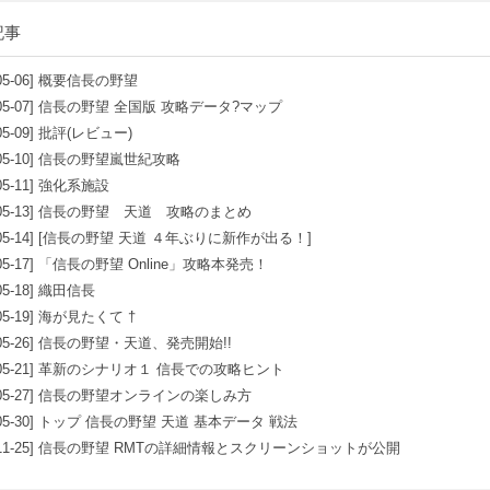
記事
05-06]
概要信長の野望
05-07]
信長の野望 全国版 攻略データ?マップ
05-09]
批評(レビュー)
05-10]
信長の野望嵐世紀攻略
05-11]
強化系施設
05-13]
信長の野望 天道 攻略のまとめ
05-14]
[信長の野望 天道 ４年ぶりに新作が出る！]
05-17]
「信長の野望 Online」攻略本発売！
05-18]
織田信長
05-19]
海が見たくて †
05-26]
信長の野望・天道、発売開始!!
05-21]
革新のシナリオ１ 信長での攻略ヒント
05-27]
信長の野望オンラインの楽しみ方
05-30]
トップ 信長の野望 天道 基本データ 戦法
11-25]
信長の野望 RMTの詳細情報とスクリーンショットが公開