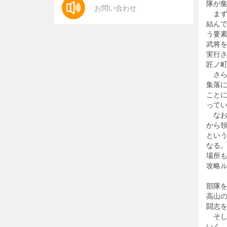
隊が
お問い合わせ
まず
結ん
う要
武将
実行
匠ノ
さら
集落
こと
って
なお
から
とい
なる
場所
攻略
部隊
高山
闘志
そし
いく