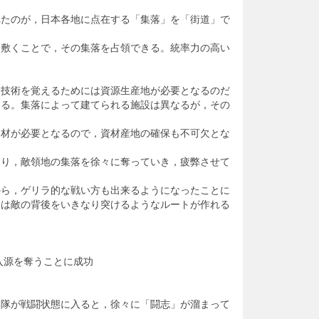
たのが，日本各地に点在する「集落」を「街道」で
を敷くことで，その集落を占領できる。統率力の高い
な技術を覚えるためには資源生産地が必要となるのだ
る。集落によって建てられる施設は異なるが，その
資材が必要となるので，資材産地の確保も不可欠とな
り，敵領地の集落を徐々に奪っていき，疲弊させて
から，ゲリラ的な戦い方も出来るようになったことに
ては敵の背後をいきなり突けるようなルートが作れる
入源を奪うことに成功
！
隊が戦闘状態に入ると，徐々に「闘志」が溜まって