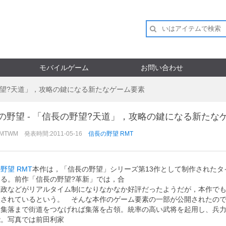
モバイルゲーム
お問い合わせ
の野望?天道」，攻略の鍵になる新たなゲーム要素
の野望 - 「信長の野望?天道」，攻略の鍵になる新たな
RMTWM 発表時間:2011-05-16
信長の野望 RMT
野望 RMT
本作は，「信長の野望」シリーズ第13作として制作されたタイ
なる。前作「信長の野望?革新」では，合
内政などがリアルタイム制になりなかなか好評だったようだが，本作で
入されているという。 そんな本作のゲーム要素の一部が公開されたの
ら集落まで街道をつなげれば集落を占領。統率の高い武将を起用し、兵
能。写真では前田利家