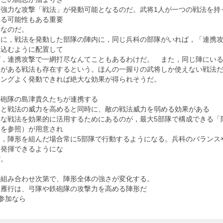
，強力な攻撃「戦法」が発動可能となるのだ。武将1人が一つの戦法を持
れる可能性もある重要
素なのだ。
に，戦法を発動した部隊の陣内に，同じ兵科の部隊がいれば，「連携攻
い込むように配置して
ば，連携攻撃で一網打尽なんてこともあるわけだ。 また，同じ陣にい
果がある戦法も存在するという。ほんの一握りの武将しか使えない戦法
ミングよく発動できれば絶大な効果が得られそうだ。
鉄砲隊の島津貴久たちが連携する
力と戦法の威力を高めると同時に、敵の戦法威力を弱める効果がある
な戦法を効果的に活用するためにあるのが，最大5部隊で構成できる「
表を参照）が用意され
り，陣形を組んだ場合常に5部隊で行動するようになる。兵科のバランス
に発揮できるようにな
だ。
の組み合わせ次第で、陣形全体の強さが変化する。
：雁行は、弓隊や鉄砲隊の攻撃力を高める陣形だ
参加なら