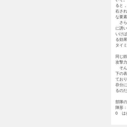
ると
右さ
な要
さら
に誘
いけ
る効
タイ
同じ
攻撃
そん
下の
てお
存分
るの
部隊
陣形
0
は