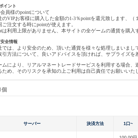
Pポイント
P会員様のpointについて
社の
VIPお客様に購入した金額の1-3％pointを還元致します、（１
回ご注文する時にpointが使えます。
ointは利用上限がありません、本サイトの全ゲームの通貨を購
引安全情報
社では、より安全のため、頂いた通貨を様々な処理しまいまし
取引方法について、良いアドバイスを頂ければ、サプライズを差し上
ームにより、リアルマネートレードサービスを利用する場合、
るため、そのリスクを承知の上ご利用は自己責任でお願いいた
1個
サーバー
決済方法
1口~
100.00円