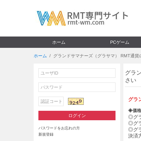
ホーム
PCゲーム
ホーム
グランドサマナーズ（グラサマ） RMT通貨
グラ
さい
グラ
◈価格
ログイン
◎
グ
◎
グ
パスワードをお忘れの方
◎
グ
新規登録
決済