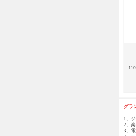
11
グラ
1、ジ
2、楽
3、電