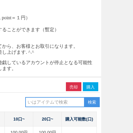
point＝１円）
入することができます（暫定）
てから、お客様とお取引になります。
げます. ^.^
遊戯しているアカウントが停止となる可能性
します。
売却
購入
検索
10口~
20口~
購入可能数(口)
100.00円
100.00円