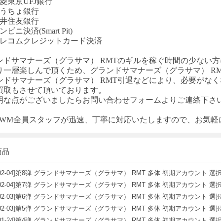
菱東京UFJ銀行
ゆうちょ銀行
三井住友銀行
ビニ決済(Smart Pit)
テレコムクレジットカード決済
ンドサマナーズ（グラサマ）
RMTのギルを稼ぐ時間の少ない
り一層楽しんで頂くため、
グランドサマナーズ（グラサマ）
R
ンドサマナーズ（グラサマ）
RMT引退などにより、必要がな
買取もさせて頂いております。
明な点がございましたらお問い合わせフォームよりご連絡下さ
T-WM全員スタッフが迅速、丁寧に対応いたしますので、お気
商品
02-04]
第8弹 グランドサマナーズ（グラサマ） RMT 多体 初期アカウント 選択
02-04]
第7弹 グランドサマナーズ（グラサマ） RMT 多体 初期アカウント 選択
02-03]
第6弹 グランドサマナーズ（グラサマ） RMT 多体 初期アカウント 選択
02-03]
第5弹 グランドサマナーズ（グラサマ） RMT 多体 初期アカウント 選択
01-24]
第4弹 グランドサマナーズ（グラサマ） RMT 多体 初期アカウント 選択