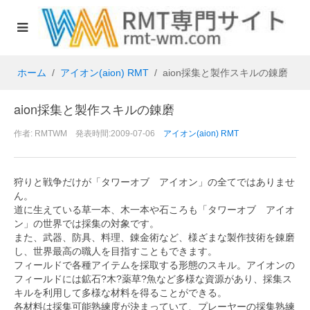
ホーム
アイオン(aion) RMT
aion採集と製作スキルの錬磨
aion採集と製作スキルの錬磨
作者: RMTWM 発表時間:2009-07-06
アイオン(aion) RMT
狩りと戦争だけが「タワーオブ アイオン」の全てではありませ
ん。
道に生えている草一本、木一本や石ころも「タワーオブ アイオ
ン」の世界では採集の対象です。
また、武器、防具、料理、錬金術など、様ざまな製作技術を錬磨
し、世界最高の職人を目指すこともできます。
フィールドで各種アイテムを採取する形態のスキル。アイオンの
フィールドには鉱石?木?薬草?魚など多様な資源があり、採集ス
キルを利用して多様な材料を得ることができる。
各材料は採集可能熟練度が決まっていて、プレーヤーの採集熟練