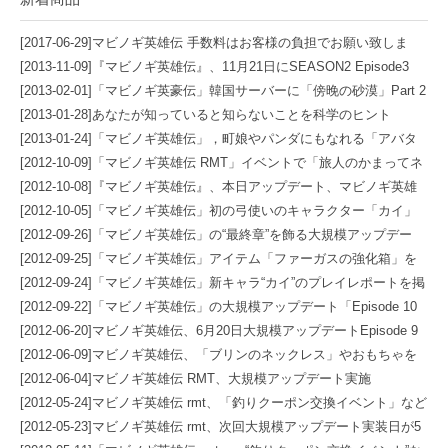
[2017-06-29]
マビノギ英雄伝 手数料はお客様の負担でお願い致しま
す。
[2013-11-09]
『マビノギ英雄伝』、11月21日にSEASON2 Episode3
「霧と月光の連峰」実装
[2013-02-01]
「マビノギ英豪伝」韓国サーバーに「傍晚の砂漠」Part 2
が実装。ヴァンパイアとなった「ベラ」が“鎖”型の新武器で暴れ回る
[2013-01-28]
あなたが知っていると知らないことを科学のヒント
ムービーが公開に
[2013-01-24]
「マビノギ英雄伝」，町娘やパンダにもなれる「アバタ
ーシステム」や壊れたitemを直せる「アイテム復旧system」が加え
[2012-10-09]
「マビノギ英雄伝 RMT」イベントで「旅人のかまってネ
る。「ツインテール」なども登場
ックレス」が手に入るチャンス
[2012-10-08]
『マビノギ英雄伝』、本日アップデート、マビノギ英雄
伝 RMT通貨の購入、各種イベント開催！
[2012-10-05]
「マビノギ英雄伝」初の弓使いのキャラクター「カイ」
とは,マビノギ英雄伝 RMT通貨の購入
[2012-09-26]
「マビノギ英雄伝」の“最終章”を飾る大規模アップデー
ト,マビノギ英雄伝 RMT通貨の購入
[2012-09-25]
「マビノギ英雄伝」アイテム「ファーガスの強化箱」を
イベント期間中に配布-マビノギ英雄伝 RMT通貨の購入
[2012-09-24]
「マビノギ英雄伝」新キャラ“カイ”のプレイレポートを掲
載。怒涛の攻めで敵を追い詰め，会心の一矢を撃ち込もう
[2012-09-22]
「マビノギ英雄伝」の大規模アップデート「Episode 10
『God Slayer - 解き放たれた運命 -』」が本日実装
[2012-06-20]
マビノギ英雄伝、6月20日大規模アップデートEpisode 9
「A Dark Catalyst - 陥れられた英雄 -」を実施！
[2012-06-09]
マビノギ英雄伝、「ブリンのネックレス」やおもちゃを
模した装備品が手に入る各種イベントを開催
[2012-06-04]
マビノギ英雄伝 RMT、大規模アップデート実施
[2012-05-24]
マビノギ英雄伝 rmt、「釣りクーポン交換イベント」など
4種類のイベントを開催
[2012-05-23]
マビノギ英雄伝 rmt、次回大規模アップデート実装日が5