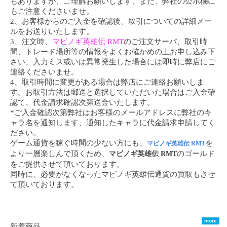
もありますが、ご理解お願いします、また、弊社の公示欄に
もご注意くださいませ。
2、お客様からのご入金を確認後、取引についての詳細メー
ルをお送りいたします。
3、注文時、
マビノギ英雄伝 RMT
のご注文サーバ、取引時
間、トレード場所等の情報をよくお確かめの上お申し込み下
さい、入力ミス或いは異常発生した場合には即時に弊店にご
連絡くださいませ。
4、取引時間に変更がある場合は弊店にご連絡お願いしま
す。お取引方法は郵送と選択していただいた場合はご入金確
認て、代金請求確認次第送金いたします。
*ご入金確認次第弊社はお客様のメールアドレスに弊社のキ
ャラ名を通知します、通知したキャラに代金請求申請してく
ださい。
ゲーム通貨を稼ぐ時間の少ない方にも、
を
マビノギ英雄伝 RMT
より一層楽しんで頂くため、
のゴールド
マビノギ英雄伝 RMT
をご提供させて頂いております。
同時に、必要がなくなったマビノギ英雄伝通貨の買取もさせ
て頂いております。
more
新着商品