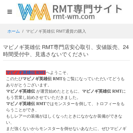
ホーム
マビノギ英雄伝 RMT通貨の購入
マビノギ英雄伝 RMT専門店安心取引、安値販売、24
時間受付中、見逃さないでください
マビノギ英雄伝 RMT
へようこそ、
このたび
マビノギ英雄伝 RMT
をご覧になっていただいてどうも
ありがとうございます。
マビノギ英雄伝
が運営始めたとともに、
マビノギ英雄伝 RMT
に
もう営業し始めさせていただきました。
マビノギ英雄伝 RMT
ではモンスターを倒して、トロフィーをも
らうことができ、
もしレアーの装備がほしくなったときになかなか装備ができな
い、
まだ強くないからモンスターを倒せないあなたに、ぜひマビノギ