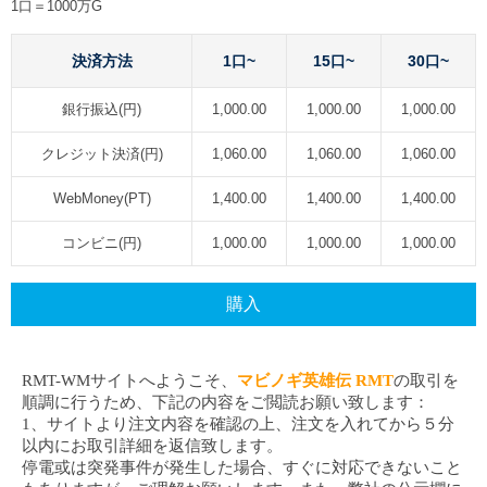
1口＝1000万G
決済方法
1口~
15口~
30口~
銀行振込(円)
1,000.00
1,000.00
1,000.00
クレジット決済(円)
1,060.00
1,060.00
1,060.00
WebMoney(PT)
1,400.00
1,400.00
1,400.00
コンビニ(円)
1,000.00
1,000.00
1,000.00
購入
RMT-WMサイトへようこそ、
マビノギ英雄伝 RMT
の取引を
順調に行うため、下記の内容をご閲読お願い致します：
1、サイトより注文内容を確認の上、注文を入れてから５分
以内にお取引詳細を返信致します。
停電或は突発事件が発生した場合、すぐに対応できないこと