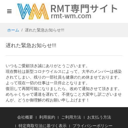
ホーム
遅れた緊急お知らせ!!!
遅れた緊急お知らせ!!!
いつもご愛顧頂き誠にありがとうございます。
現在弊社は新型コロナウイルスによって、大半のメンバーは感染
されてしまい、残りの一部社員も健康のため休ませております。
よって現在一切の仕事は一旦停止となります。
復旧して再開可能になりましたら、改めて通知させて頂きます。
めちゃくちゃで通達を遅れて、不便なこと大変申し訳ございませ
んが、どうか御理解の程お願い申し上げます！
会社概要
利用規約
ご利用方法
お支払う方法
特定商取引法に基づく表示
プライバシーポリシー