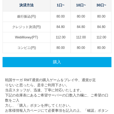
決済方法
1口~
10口~
30口~
銀行振込(円)
80.00
80.00
80.00
クレジット決済(円)
84.80
84.80
84.80
WebMoney(PT)
112.00
112.00
112.00
コンビニ(円)
80.00
80.00
80.00
購入
戦国サーガ RMT通貨の購入ゲームをプレイ中、通貨が足
りないと思ったら、是非ご利用下さい。
当店スタッフが、迅速、丁寧に対応いたします。
下記の在庫表にあるご希望サーバーの口数入力欄に、ご希望の口
数をご入
力し、「購入」ボタンを押してください。
お客様情報入力ページにて必要事項を記入の上、「確認」ボタン