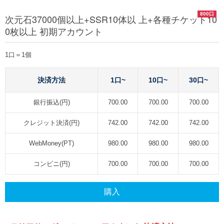
800口
次元石37000個以上+SSR10体以 上+各種チケット10
0枚以上 初期アカウント
1口＝1個
決済方法
1口~
10口~
30口~
銀行振込(円)
700.00
700.00
700.00
クレジット決済(円)
742.00
742.00
742.00
WebMoney(PT)
980.00
980.00
980.00
コンビニ(円)
700.00
700.00
700.00
購入