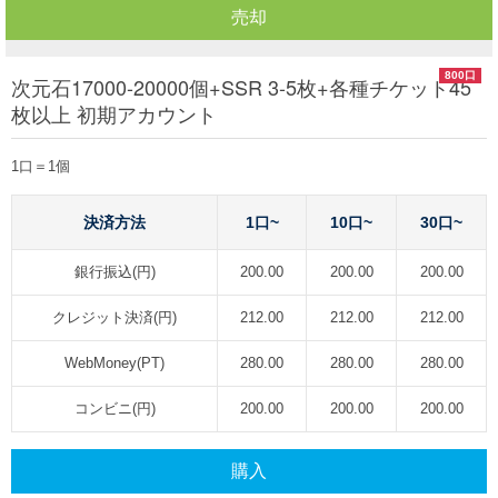
売却
800口
次元石17000-20000個+SSR 3-5枚+各種チケット45
枚以上 初期アカウント
1口＝1個
決済方法
1口~
10口~
30口~
銀行振込(円)
200.00
200.00
200.00
クレジット決済(円)
212.00
212.00
212.00
WebMoney(PT)
280.00
280.00
280.00
コンビニ(円)
200.00
200.00
200.00
購入