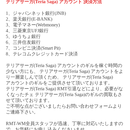
テリアサーガ
(Teria Saga)
アカウント
決済方法
1、ジャパンネット銀行(JNB)
2、楽天銀行(E-BANK)
3、電子マネー(Webmoney)
4、三菱東京UFJ銀行
5、ゆうちょ銀行
6、三井住友銀行
7、コンビニ決済(Smart Pit)
8、テレコムクレジットカード決済
テリアサーガ
(Teria Saga)
アカウント
のギルを稼ぐ時間の
少ない方にも、
テリアサーガ
(Teria Saga)
アカウント
をよ
り一層楽しんで頂くため、
テリアサーガ
(Teria Saga)
アカウント
のギルをご提供させて頂いております。
テリアサーガ
(Teria Saga)
RMT
引退などにより、必要がな
くなった
チェ
テリアサーガ
(Teria Saga)
のギルの買取もさ
せて頂いております。
ご不明な点がございましたらお問い合わせフォームより
ご連絡下さい。
RMT-WM全員スタッフが迅速、丁寧に対応いたしますの
で、お気軽にお申し込みくださいませ。