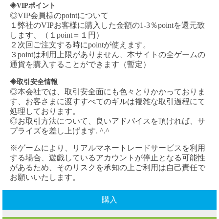
◈VIPポイント
◎VIP会員様のpointについて
１弊社の
VIPお客様に購入した金額の1-3％pointを還元致
します、（１point＝１円）
２次回ご注文する時にpointが使えます。
３pointは利用上限がありません、本サイトの全ゲームの
通貨を購入することができます（暫定）
◈取引安全情報
◎本会社では、取引安全面にも色々とりかかっておりま
す、お客さまに渡すすべてのギルは複雑な取引過程にて
処理しております。
◎お取引方法について、良いアドバイスを頂ければ、サ
プライズを差し上げます. ^.^
※ゲームにより、リアルマネートレードサービスを利用
する場合、遊戯しているアカウントが停止となる可能性
があるため、そのリスクを承知の上ご利用は自己責任で
お願いいたします。
購入