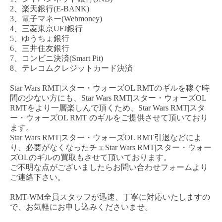
2、楽天銀行(E-BANK)
3、電子マネー(Webmoney)
4、三菱東京UFJ銀行
5、ゆうちょ銀行
6、三井住友銀行
7、コンビニ決済(Smart Pit)
8、テレコムクレジットカード決済
Star Wars RMT|スター・ウォーズOL
RMT
のギルを稼ぐ時
間の少ない方にも、
Star Wars RMT|スター・ウォーズOL
RM
T
をより一層楽しんで頂くため、
Star Wars RMT|スタ
ー・ウォーズOL
RMT
のギルをご提供させて頂いており
ます。
Star Wars RMT|スター・ウォーズOL
RMT
引退などによ
り、必要がなくなった
チェ
Star Wars RMT|スター・ウォー
ズOL
のギルの買取もさせて頂いております。
ご不明な点がございましたらお問い合わせフォームより
ご連絡下さい。
RMT-WM全員スタッフが迅速、丁寧に対応いたしますの
で、お気軽にお申し込みくださいませ。