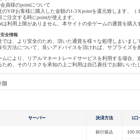
P会員様のpointについて
社の
VIPお客様に購入した金額の1-3％pointを還元致します、（１
回ご注文する時にpointが使えます。
ointは利用上限がありません、本サイトの全ゲームの通貨を購
引安全情報
社では、より安全のため、頂いた通貨を様々な処理しまいまし
取引方法について、良いアドバイスを頂ければ、サプライズを差し上
ームにより、リアルマネートレードサービスを利用する場合、
るため、そのリスクを承知の上ご利用は自己責任でお願いいた
1個
サーバー
決済方法
1口
銀行振込
100.0