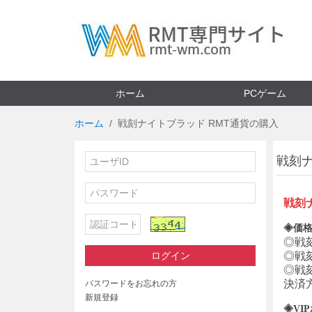
ホーム
PCゲーム
ホーム
戦刻ナイトブラッド RMT通貨の購入
戦刻ナ
戦刻
◈価格
◎
戦
ログイン
◎
戦
◎
戦
決済
パスワードをお忘れの方
新規登録
◈VI