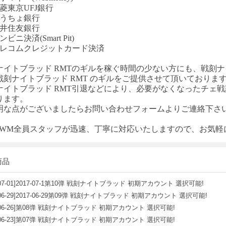
菱東京UFJ銀行
ゆうちょ銀行
三井住友銀行
ビニ決済(Smart Pit)
テレコムクレジットカード決済
ナイトブラッド
RMT
のギルを稼ぐ時間の少ない方にも、
戦刻ナ
戦刻ナイトブラッド
RMT
のギルをご提供させて頂いておりま
ナイトブラッド
RMT
引退などにより、必要がなくなった
チェ
戦
ります。
明な点がございましたらお問い合わせフォームよりご連絡下さ
T-WM全員スタッフが迅速、丁寧に対応いたしますので、お気
商品
07-01]
2017-07-1第10弹 戦刻ナイトブラッド 初期アカウント 選択可能!
06-29]
2017-06-29第09弹 戦刻ナイトブラッド 初期アカウント 選択可能!
06-26]
第08弹 戦刻ナイトブラッド 初期アカウント 選択可能!
06-23]
第07弹 戦刻ナイトブラッド 初期アカウント 選択可能!