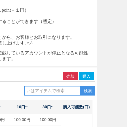
point＝１円）
入することができます（暫定）
てから、お客様とお取引になります。
げます. ^.^
遊戯しているアカウントが停止となる可能性
します。
売却
購入
検索
~
10口~
30口~
購入可能数(口)
0円
100.00円
100.00円