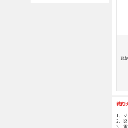
アカウント 選択可能!
戦刻
戦刻
1、ジ
2、楽
3、電