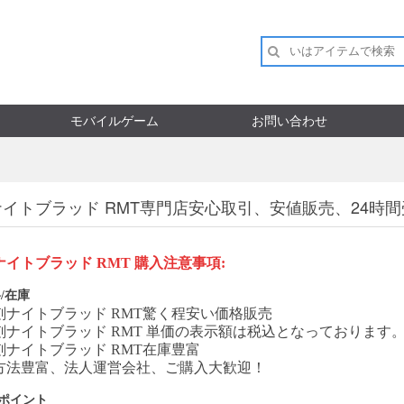
モバイルゲーム
お問い合わせ
イトブラッド RMT専門店安心取引、安値販売、24時
ナイトブラッド
RMT
購入注意事項
:
/在庫
刻ナイトブラッド
RMT
驚く程安い価格販売
刻ナイトブラッド
RMT
単価の表示額は税込となっております
刻ナイトブラッド
RMT
在庫豊富
方法豊富、法人運営会社、ご購入大歓迎！
Pポイント