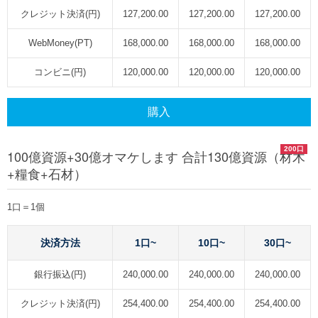
クレジット決済(円)
127,200.00
127,200.00
127,200.00
WebMoney(PT)
168,000.00
168,000.00
168,000.00
コンビニ(円)
120,000.00
120,000.00
120,000.00
購入
200口
100億資源+30億オマケします 合計130億資源（材木
+糧食+石材）
1口＝1個
決済方法
1口~
10口~
30口~
銀行振込(円)
240,000.00
240,000.00
240,000.00
クレジット決済(円)
254,400.00
254,400.00
254,400.00