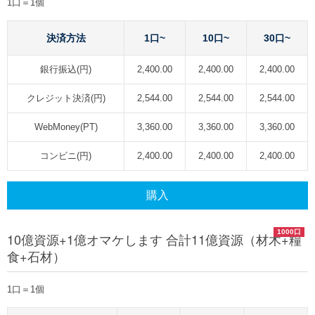
1口＝1個
決済方法
1口~
10口~
30口~
銀行振込(円)
2,400.00
2,400.00
2,400.00
クレジット決済(円)
2,544.00
2,544.00
2,544.00
WebMoney(PT)
3,360.00
3,360.00
3,360.00
コンビニ(円)
2,400.00
2,400.00
2,400.00
購入
1000口
10億資源+1億オマケします 合計11億資源（材木+糧
食+石材）
1口＝1個