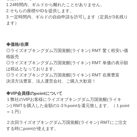
1.24時間内、ギルドから離れたことがありません。
2.そちらの座標やIDを提供します。
3.一定時間内、ギルドの自由申請を許可します（定員が3名残り
ます）
◈価格/在庫
◎ライズオブキングダム万国覚醒(ライキン) RMT 驚く程安い価
格販売
◎ライズオブキングダム万国覚醒(ライキン) RMT 単価の表示額
は税込となっております。
◎ライズオブキングダム万国覚醒(ライキン) RMT 在庫豊富
決済方法豊富、法人運営会社、ご購入大歓迎！
◈VIP会員様のpointについて
１弊社のVIPお客様にライズオブキングダム万国覚醒(ライキ
ン) RMTを購入した金額の1-3％pointを還元致します、（１point
＝１円）
２次回ライズオブキングダム万国覚醒(ライキン) RMTにご注文
する時にpointが使えます。