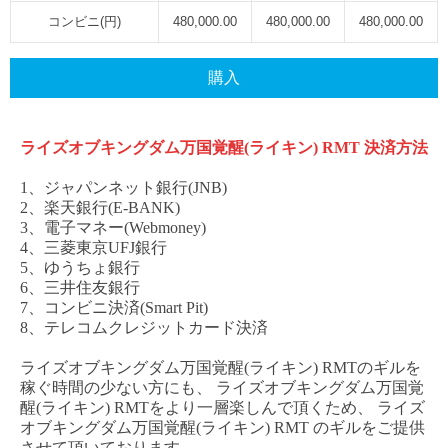
コンビニ(円)
480,000.00
480,000.00
480,000.00
購入
ライズオブキングダム万国覚醒
(ライキン) RMT
決済方法
1、ジャパンネット銀行(JNB)
2、楽天銀行(E-BANK)
3、電子マネー(Webmoney)
4、三菱東京UFJ銀行
5、ゆうちょ銀行
6、三井住友銀行
7、コンビニ決済(Smart Pit)
8、テレコムクレジットカード決済
ライズオブキングダム万国覚醒
(ライキン) RMT
のギルを
稼ぐ時間の少ない方にも、
ライズオブキングダム万国覚
醒
(ライキン) RM
T
をより一層楽しんで頂くため、
ライズ
オブキングダム万国覚醒
(ライキン) RMT
のギルをご提供
させて頂いております。