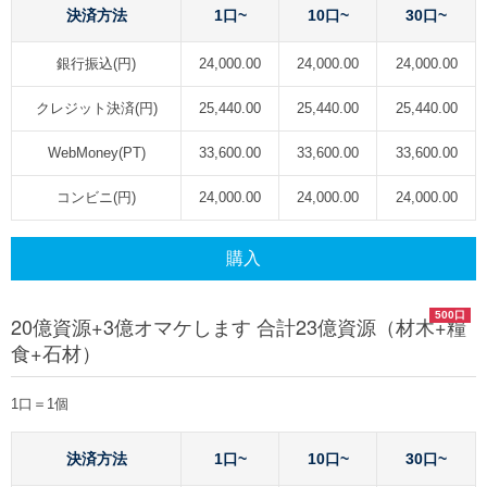
決済方法
1口~
10口~
30口~
銀行振込(円)
24,000.00
24,000.00
24,000.00
クレジット決済(円)
25,440.00
25,440.00
25,440.00
WebMoney(PT)
33,600.00
33,600.00
33,600.00
コンビニ(円)
24,000.00
24,000.00
24,000.00
購入
500口
20億資源+3億オマケします 合計23億資源（材木+糧
食+石材）
1口＝1個
決済方法
1口~
10口~
30口~