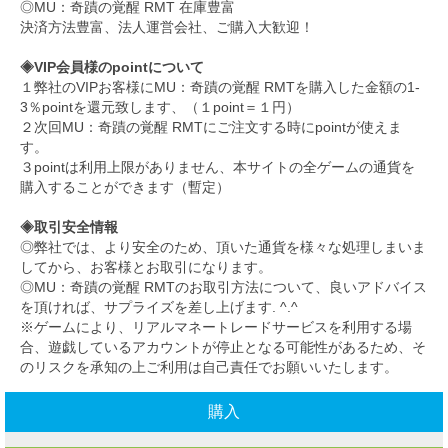
◎
MU：奇蹟の覚醒 RMT 在庫豊富
決済方法豊富、法人運営会社、ご購入大歓迎！
◈VIP会員様のpointについて
１弊社のVIPお客様にMU：奇蹟の覚醒 RMTを購入した金額の1-
3％pointを還元致します、（１point＝１円）
２次回MU：奇蹟の覚醒 RMTにご注文する時にpointが使えま
す。
３pointは利用上限がありません、本サイトの全ゲームの通貨を
購入することができます（暫定）
◈取引安全情報
◎
弊社では、より安全のため、頂いた通貨を様々な処理しまいま
してから、お客様とお取引になります。
◎
MU：奇蹟の覚醒 RMTのお取引方法について、良いアドバイス
を頂ければ、サプライズを差し上げます. ^.^
※ゲームにより、リアルマネートレードサービスを利用する場
合、遊戯しているアカウントが停止となる可能性があるため、そ
のリスクを承知の上ご利用は自己責任でお願いいたします。
購入