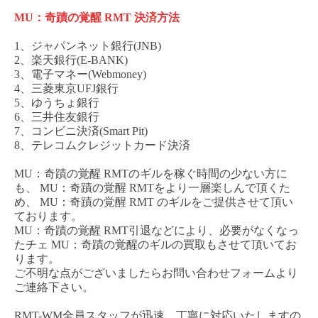
MU：奇蹟の覚醒 RMT
決済方法
1、ジャパンネット銀行(JNB)
2、楽天銀行(E-BANK)
3、電子マネー(Webmoney)
4、三菱東京UFJ銀行
5、ゆうちょ銀行
6、三井住友銀行
7、コンビニ決済(Smart Pit)
8、テレコムクレジットカード決済
MU：奇蹟の覚醒 RMT
のギルを稼ぐ時間の少ない方に
も、
MU：奇蹟の覚醒 RM
T
をより一層楽しんで頂くた
め、
MU：奇蹟の覚醒 RMT
のギルをご提供させて頂い
ております。
MU：奇蹟の覚醒 RMT
引退などにより、必要がなくなっ
た
チェ
MU：奇蹟の覚醒
のギルの買取もさせて頂いてお
ります。
ご不明な点がございましたらお問い合わせフォームより
ご連絡下さい。
RMT-WM全員スタッフが迅速、丁寧に対応いたしますの