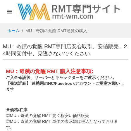
ホーム
MU：奇蹟の覚醒 RMT通貨の購入
MU：奇蹟の覚醒 RMT専門店安心取引、安値販売、2
4時間受付中、見逃さないでください
MU：奇蹟の覚醒 RMT 購入注意事項:
ご入金確認後、サーバーとキャラクターをご教示ください。
【発送詳細】 連携用のNC/Facebookアカウントご用意お願いし
ます
◈価格/在庫
◎
MU：奇蹟の覚醒 RMT 驚く程安い価格販売
◎
MU：奇蹟の覚醒 RMT 単価の表示額は税込となっておりま
す。