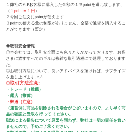
１弊社のVIPお客様に購入した金額の１％pointを還元致します、
（
１point＝１円
）
２今回ご注文にpointが使えます.
３pointの使える量の制限がありません、全部で通貨を購入するこ
とができます（暫定）
◈取引安全情報
◎本会社では、取引安全面にも色々とりかかっております、お客
さまに渡すすべてのギルは複雑な取引過程にて処理しております
た。
◎お取引方法について、良いアドバイスを頂ければ、サプライズ
を差し上げます. ^.^
取引方法注意:
◎
・トレード（推薦）
・露店
（推薦）
・郵送（注意）
（運営側に商品を削除される場合がございますので、より早く商
品の確認と受取を行って ください。
郵送による損失について原因を問わず、弊社は一切の責任を負い
ませんので、予めご了承ください。