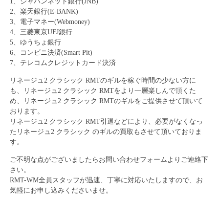
1、ジャパンネット銀行(JNB)
2、楽天銀行(E-BANK)
3、電子マネー(Webmoney)
4、三菱東京UFJ銀行
5、ゆうちょ銀行
6、コンビニ決済(Smart Pit)
7、テレコムクレジットカード決済
リネージュ2 クラシック
RMTのギルを稼ぐ時間の少ない方に
も、
リネージュ2 クラシック
RMTをより一層楽しんで頂くた
め、
リネージュ2 クラシック
RMTのギルをご提供させて頂いて
おります。
リネージュ2 クラシック
RMT引退などにより、必要がなくなっ
た
リネージュ2 クラシック
のギルの買取もさせて頂いておりま
す。
ご不明な点がございましたらお問い合わせフォームよりご連絡下
さい。
RMT-WM全員スタッフが迅速、丁寧に対応いたしますので、お
気軽にお申し込みくださいませ。