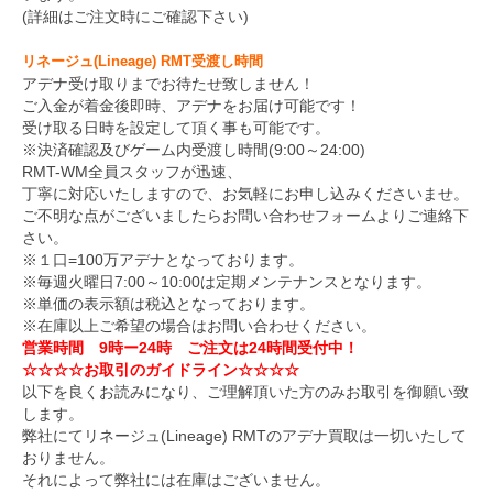
(詳細はご注文時にご確認下さい)
リネージュ(Lineage) RMT受渡し時間
アデナ受け取りまでお待たせ致しません！
ご入金が着金後即時、アデナをお届け可能です！
受け取る日時を設定して頂く事も可能です。
※決済確認及びゲーム内受渡し時間(9:00～24:00)
RMT-WM全員スタッフが迅速、
丁寧に対応いたしますので、お気軽にお申し込みくださいませ。
ご不明な点がございましたらお問い合わせフォームよりご連絡下
さい。
※１口=100万アデナとなっております。
※毎週火曜日7:00～10:00は定期メンテナンスとなります。
※単価の表示額は税込となっております。
※在庫以上ご希望の場合はお問い合わせください。
営業時間 9時ー24時 ご注文は24時間受付中！
☆☆☆☆お取引のガイドライン☆☆☆☆
以下を良くお読みになり、ご理解頂いた方のみお取引を御願い致
します。
弊社にてリネージュ(Lineage) RMTのアデナ買取は一切いたして
おりません。
それによって弊社には在庫はございません。