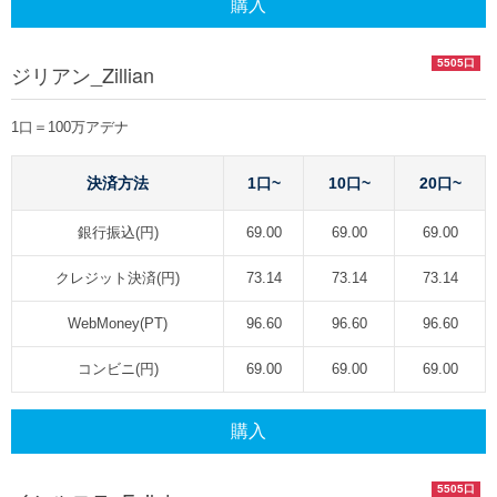
購入
5505口
ジリアン_Zillian
1口＝100万アデナ
決済方法
1口~
10口~
20口~
銀行振込(円)
69.00
69.00
69.00
クレジット決済(円)
73.14
73.14
73.14
WebMoney(PT)
96.60
96.60
96.60
コンビニ(円)
69.00
69.00
69.00
購入
5505口