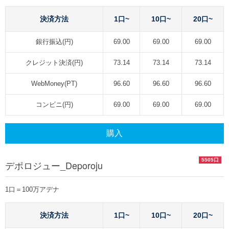
決済方法
1口~
10口~
20口~
銀行振込(円)
69.00
69.00
69.00
クレジット決済(円)
73.14
73.14
73.14
WebMoney(PT)
96.60
96.60
96.60
コンビニ(円)
69.00
69.00
69.00
購入
5505口
デポロジュー_Deporoju
1口＝100万アデナ
決済方法
1口~
10口~
20口~