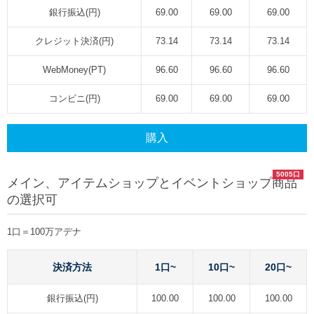
銀行振込(円)
69.00
69.00
69.00
クレジット決済(円)
73.14
73.14
73.14
WebMoney(PT)
96.60
96.60
96.60
コンビニ(円)
69.00
69.00
69.00
購入
5005口
メイン、アイテムショップとイベントショップ商品
の選択可
1口＝100万アデナ
決済方法
1口~
10口~
20口~
銀行振込(円)
100.00
100.00
100.00