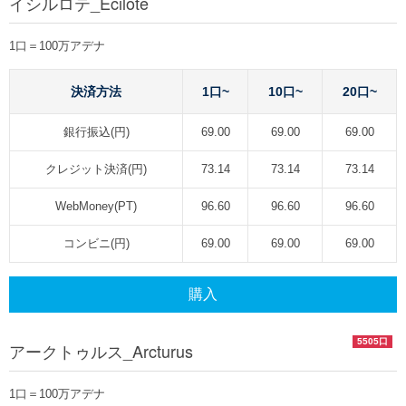
イシルロテ_Ecilote
1口＝100万アデナ
決済方法
1口~
10口~
20口~
銀行振込(円)
69.00
69.00
69.00
クレジット決済(円)
73.14
73.14
73.14
WebMoney(PT)
96.60
96.60
96.60
コンビニ(円)
69.00
69.00
69.00
購入
5505口
アークトゥルス_Arcturus
1口＝100万アデナ