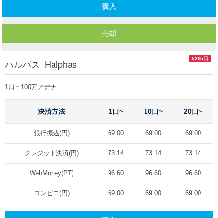
購入
売却
5205口
ハルパス_Halphas
1口＝100万アデナ
決済方法
1口~
10口~
20口~
銀行振込(円)
69.00
69.00
69.00
クレジット決済(円)
73.14
73.14
73.14
WebMoney(PT)
96.60
96.60
96.60
コンビニ(円)
69.00
69.00
69.00