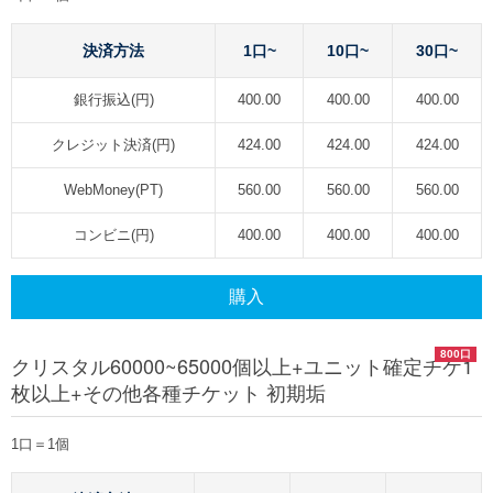
決済方法
1口~
10口~
30口~
銀行振込(円)
400.00
400.00
400.00
クレジット決済(円)
424.00
424.00
424.00
WebMoney(PT)
560.00
560.00
560.00
コンビニ(円)
400.00
400.00
400.00
購入
800口
クリスタル60000~65000個以上+ユニット確定チケ1
枚以上+その他各種チケット 初期垢
1口＝1個