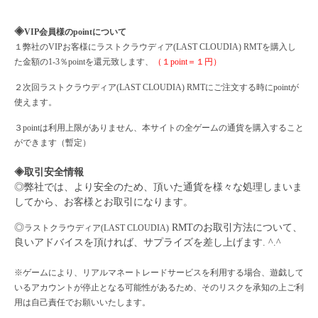
◈
VIP会員様のpointについて
１弊社の
VIPお客様に
ラストクラウディア
(LAST CLOUDIA)
RMTを購入し
た金額の1-3％pointを還元致します、
（１
point＝１円）
２次回
ラストクラウディア
(LAST CLOUDIA)
RMTにご注文する時にpointが
使えます。
３
pointは利用上限がありません、本サイトの全ゲームの通貨を購入すること
ができます（暫定）
◈取引安全情報
◎弊社では、より安全のため、頂いた通貨を様々な処理しまいま
してから、お客様とお取引になります。
◎
RMTのお取引方法について、
ラストクラウディア
(LAST CLOUDIA)
良いアドバイスを頂ければ、サプライズを差し上げます. ^.^
※ゲームにより、リアルマネートレードサービスを利用する場合、遊戯して
いるアカウントが停止となる可能性があるため、そのリスクを承知の上ご利
用は自己責任でお願いいたします。