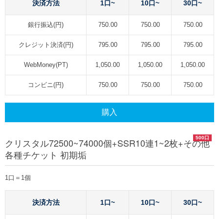
決済方法
1口~
10口~
30口~
銀行振込(円)
750.00
750.00
750.00
クレジット決済(円)
795.00
795.00
795.00
WebMoney(PT)
1,050.00
1,050.00
1,050.00
コンビニ(円)
750.00
750.00
750.00
購入
500口
クリスタル72500~74000個+SSR10連1~2枚+その他
各種チケット 初期垢
1口＝1個
決済方法
1口~
10口~
30口~