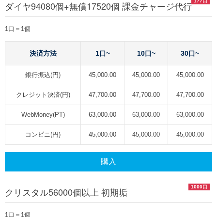
177口
ダイヤ94080個+無償17520個 課金チャージ代行
1口＝1個
決済方法
1口~
10口~
30口~
銀行振込(円)
45,000.00
45,000.00
45,000.00
クレジット決済(円)
47,700.00
47,700.00
47,700.00
WebMoney(PT)
63,000.00
63,000.00
63,000.00
コンビニ(円)
45,000.00
45,000.00
45,000.00
購入
1000口
クリスタル56000個以上 初期垢
1口＝1個