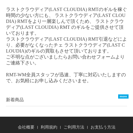
ラストクラウディア
(LAST CLOUDIA) RMT
のギルを稼ぐ
時間の少ない方にも、
ラストクラウディア
(LAST CLOU
DIA) RM
T
をより一層楽しんで頂くため、
ラストクラウ
ディア
(LAST CLOUDIA) RMT
のギルをご提供させて頂
いております。
ラストクラウディア
(LAST CLOUDIA) RMT
引退などによ
り、必要がなくなった
チェ
ラストクラウディア
(LAST C
LOUDIA)
のギルの買取もさせて頂いております。
ご不明な点がございましたらお問い合わせフォームより
ご連絡下さい。
RMT-WM全員スタッフが迅速、丁寧に対応いたしますの
で、お気軽にお申し込みくださいませ。
more
新着商品
会社概要
利用規約
ご利用方法
お支払う方法