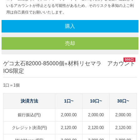
いるアカウントが停止となる可能性があるため、そのリスクを承知の上ご利
用は自己責任でお願いいたします。
購入
売却
500口
ゲコ太石82000-85000個+材料リセマラ アカウント
IOS限定
1口＝1個
決済方法
1口~
10口~
30口~
銀行振込(円)
2,000.00
2,000.00
2,000.00
クレジット決済(円)
2,120.00
2,120.00
2,120.00