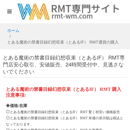
ホーム
とある魔術の禁書目録幻想収束（とあるIF） RMT通貨の購入
とある魔術の禁書目録幻想収束（とあるIF） RMT専
門店安心取引、安値販売、24時間受付中、見逃さな
いでください
とある魔術の禁書目録幻想収束（とある
IF）
RMT
購入
注意事項
:
◈価格/在庫
◎
とある魔術の禁書目録幻想収束（とある
IF）
RMT 驚く程安い価格販売
◎
とある魔術の禁書目録幻想収束（とある
IF）
RMT 単価の表示額は税込と
なっております。