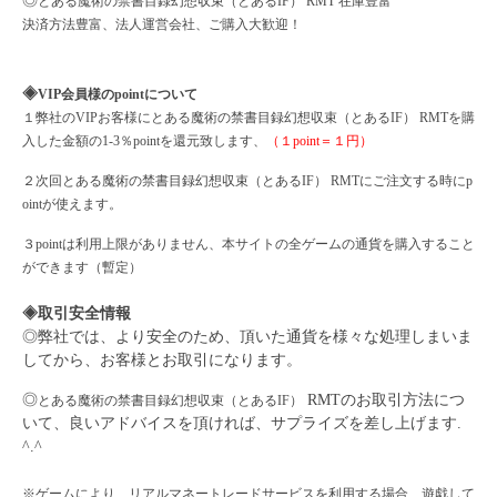
◎
とある魔術の禁書目録幻想収束（とある
IF）
RMT 在庫豊富
決済方法豊富、法人運営会社、ご購入大歓迎！
◈
VIP会員様のpointについて
１弊社の
VIPお客様に
とある魔術の禁書目録幻想収束（とある
IF）
RMTを購
入した金額の1-3％pointを還元致します、
（１
point＝１円）
２次回
とある魔術の禁書目録幻想収束（とある
IF）
RMTにご注文する時にp
ointが使えます。
３
pointは利用上限がありません、本サイトの全ゲームの通貨を購入すること
ができます（暫定）
◈取引安全情報
◎弊社では、より安全のため、頂いた通貨を様々な処理しまいま
してから、お客様とお取引になります。
◎
RMTのお取引方法につ
とある魔術の禁書目録幻想収束（とある
IF）
いて、良いアドバイスを頂ければ、サプライズを差し上げます.
^.^
※ゲームにより、リアルマネートレードサービスを利用する場合、遊戯して