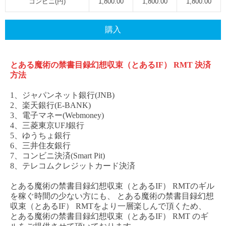
コンビニ(円)
1,800.00
1,800.00
1,800.00
購入
とある魔術の禁書目録幻想収束（とある
IF） RMT
決済
方法
1、ジャパンネット銀行(JNB)
2、楽天銀行(E-BANK)
3、電子マネー(Webmoney)
4、三菱東京UFJ銀行
5、ゆうちょ銀行
6、三井住友銀行
7、コンビニ決済(Smart Pit)
8、テレコムクレジットカード決済
とある魔術の禁書目録幻想収束（とある
IF） RMT
のギル
を稼ぐ時間の少ない方にも、
とある魔術の禁書目録幻想
収束（とある
IF） RM
T
をより一層楽しんで頂くため、
とある魔術の禁書目録幻想収束（とある
IF） RMT
のギ