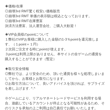
◈価格/在庫
◎崩壊3rd RMT驚く程安い価格販売
◎崩壊3rd RMT 単価の表示額は税込となっております。
◎崩壊3rd RMT在庫豊富
決済方法豊富、法人運営会社、ご購入大歓迎！
◈VIP会員様のpointについて
１弊社のVIPお客様に購入した金額の1-3％pointを還元致しま
す、（１point＝１円）
２次回ご注文する時にpointが使えます。
３pointは利用上限がありません、本サイトの全ゲームの通貨を
購入することができます（暫定）
◈取引安全情報
◎弊社では、より安全のため、頂いた通貨を様々な処理しまいま
してから、お客様とお取引になります。
◎お取引方法について、良いアドバイスを頂ければ、サプライズ
を差し上げます. ^.^
※ゲームにより、リアルマネートレードサービスを利用する場
合、遊戯しているアカウントが停止となる可能性があるため、そ
のリスクを承知の上ご利用は自己責任でお願いいたします。