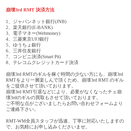
崩壊
3rd
RMT
決済方法
1、ジャパンネット銀行(JNB)
2、楽天銀行(E-BANK)
3、電子マネー(Webmoney)
4、三菱東京UFJ銀行
5、ゆうちょ銀行
6、三井住友銀行
7、コンビニ決済(Smart Pit)
8、テレコムクレジットカード決済
崩壊
3rd
RMT
のギルを稼ぐ時間の少ない方にも、
崩壊
3rd
RM
T
をより一層楽しんで頂くため、
崩壊
3rd
RMT
のギル
をご提供させて頂いております。
崩壊
3rd
RMT
引退などにより、必要がなくなった
チェ
崩
壊
3rd
のギルの買取もさせて頂いております。
ご不明な点がございましたらお問い合わせフォームより
ご連絡下さい。
RMT-WM全員スタッフが迅速、丁寧に対応いたしますの
で、お気軽にお申し込みくださいませ。