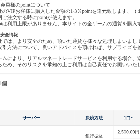
P会員様のpointについて
社の
VIPお客様に購入した金額の1-3％pointを還元致します、（１
回ご注文する時にpointが使えます。
ointは利用上限がありません、本サイトの全ゲームの通貨を購
引安全情報
社では、より安全のため、頂いた通貨を様々な処理しまいまし
取引方法について、良いアドバイスを頂ければ、サプライズを差し上
ームにより、リアルマネートレードサービスを利用する場合、
るため、そのリスクを承知の上ご利用は自己責任でお願いいた
1個
サーバー
決済方法
1口~
2,500.00円
銀行振込