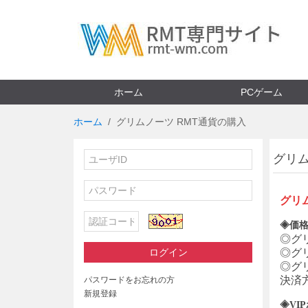
ホーム
PCゲーム
ホーム
グリムノーツ RMT通貨の購入
グリム
グリ
◈価格
◎
グ
ログイン
◎
グ
◎
グ
決済
パスワードをお忘れの方
新規登録
◈VI