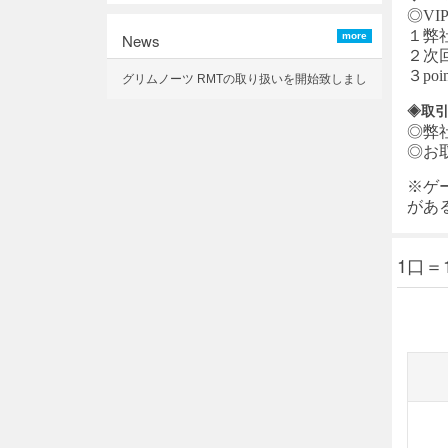
◎VI
１弊
News
more
２次
３p
グリムノーツ RMTの取り扱いを開始致しまし
た
◈取
◎弊
◎お
※ゲ
があ
1口＝