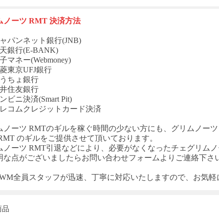
ムノーツ
RMT
決済方法
ャパンネット銀行(JNB)
天銀行(E-BANK)
子マネー(Webmoney)
菱東京UFJ銀行
ゆうちょ銀行
三井住友銀行
ビニ決済(Smart Pit)
テレコムクレジットカード決済
ムノーツ
RMT
のギルを稼ぐ時間の少ない方にも、
グリムノーツ
RMT
のギルをご提供させて頂いております。
ムノーツ
RMT
引退などにより、必要がなくなった
チェグリムノ
明な点がございましたらお問い合わせフォームよりご連絡下さ
T-WM全員スタッフが迅速、丁寧に対応いたしますので、お気
商品