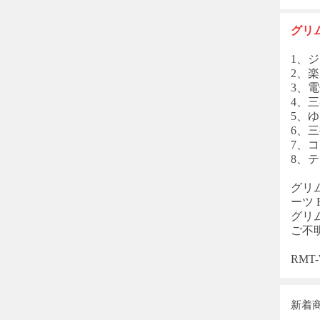
グリ
1、ジ
2、楽
3、電
4、三
5、
6、
7、コン
8、
グリ
ーツ
グリ
ご不
RM
新着