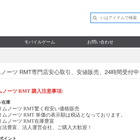
モバイルゲーム
お問い合わせ
ノーツ RMT専門店安心取引、安値販売、24時間受付
ムノーツ
RMT
購入注意事項
:
/在庫
リムノーツ
RMT
驚く程安い価格販売
リムノーツ
RMT
単価の表示額は税込となっております。
リムノーツ
RMT
在庫豊富
方法豊富、法人運営会社、ご購入大歓迎！
Pポイント