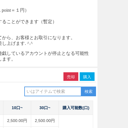
point＝１円）
入することができます（暫定）
てから、お客様とお取引になります。
げます. ^.^
遊戯しているアカウントが停止となる可能性
します。
売却
購入
検索
10口~
30口~
購入可能数(口)
2,500.00円
2,500.00円