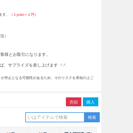
します、
（１
point＝１円）
暫定）
お客様とお取引になります。
、サプライズを差し上げます. ^.^
トが停止となる可能性があるため、そのリスクを承知の上ご
売却
購入
検索