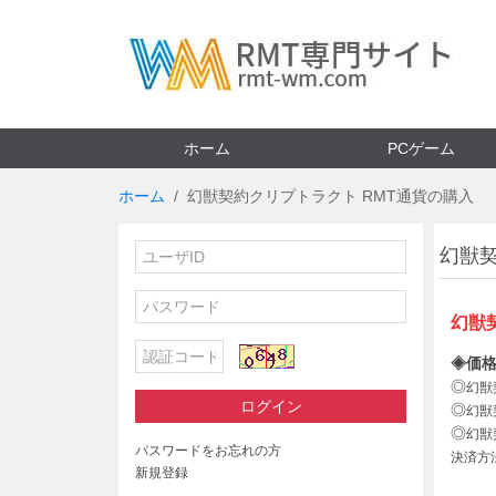
ホーム
PCゲーム
ホーム
幻獣契約クリプトラクト RMT通貨の購入
幻獣
幻獣
◈価格
◎
幻獣
ログイン
◎
幻獣
◎
幻獣
パスワードをお忘れの方
決済方
新規登録