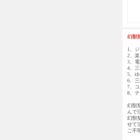
幻獣
1、ジ
2、楽
3、電
4、三
5、
6、
7、コン
8、
幻獣
んで
幻獣
せて
ご不