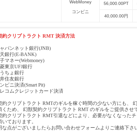
WebMoney
56,000.00PT
コンビニ
40,000.00円
契約クリプトラクト
RMT
決済方法
ャパンネット銀行(JNB)
天銀行(E-BANK)
子マネー(Webmoney)
菱東京UFJ銀行
ゆうちょ銀行
三井住友銀行
ビニ決済(Smart Pit)
テレコムクレジットカード決済
契約クリプトラクト
RMT
のギルを稼ぐ時間の少ない方にも、
頂くため、
幻獣契約クリプトラクト
RMT
のギルをご提供させ
契約クリプトラクト
RMT
引退などにより、必要がなくなった
チ
頂いております。
明な点がございましたらお問い合わせフォームよりご連絡下さ