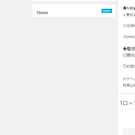
◈
VIP
News
more
１弊社
２次回
３
po
◈取
◎弊
◎
幻獣
※ゲー
利用は
1口＝