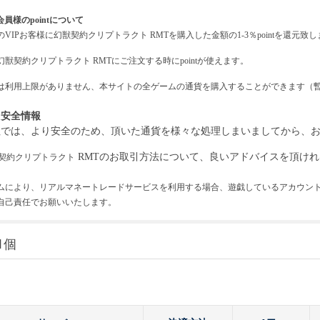
会員様のpointについて
の
VIPお客様に
幻獣契約クリプトラクト
RMTを購入した金額の1-3％pointを還元致
幻獣契約クリプトラクト
RMTにご注文する時にpointが使えます。
intは利用上限がありません、本サイトの全ゲームの通貨を購入することができます（
引安全情報
社では、より安全のため、頂いた通貨を様々な処理しまいましてから、
RMTのお取引方法について、良いアドバイスを頂ければ
契約クリプトラクト
ムにより、リアルマネートレードサービスを利用する場合、遊戯しているアカウン
自己責任でお願いいたします。
1個