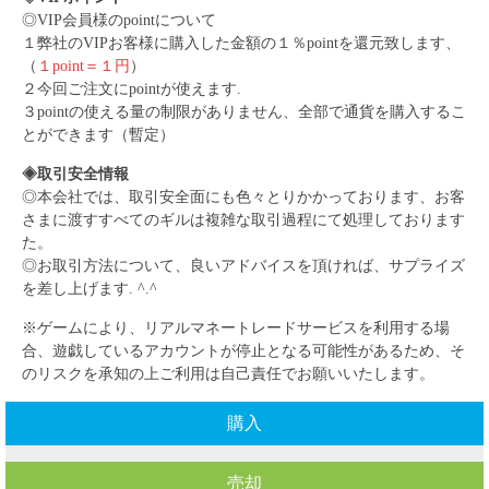
◎VIP会員様のpointについて
１弊社のVIPお客様に購入した金額の１％pointを還元致します、
（
１point＝１円
）
２今回ご注文にpointが使えます.
３pointの使える量の制限がありません、全部で通貨を購入するこ
とができます（暫定）
◈取引安全情報
◎本会社では、取引安全面にも色々とりかかっております、お客
さまに渡すすべてのギルは複雑な取引過程にて処理しております
た。
◎お取引方法について、良いアドバイスを頂ければ、サプライズ
を差し上げます. ^.^
※ゲームにより、リアルマネートレードサービスを利用する場
合、遊戯しているアカウントが停止となる可能性があるため、そ
のリスクを承知の上ご利用は自己責任でお願いいたします。
購入
売却