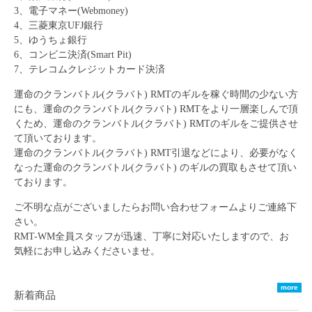
3
、電子マネー
(Webmoney)
4
、三菱東京
UFJ
銀行
5
、ゆうちょ銀行
6
、コンビニ決済
(Smart Pit)
7
、テレコムクレジットカード決済
運命のクランバトル
(
クラバト
)
RMT
のギルを稼ぐ時間の少ない方
にも、
運命のクランバトル
(
クラバト
)
RMT
をより一層楽しんで頂
くため、
運命のクランバトル
(
クラバト
)
RMT
のギルをご提供させ
て頂いております。
運命のクランバトル
(
クラバト
)
RMT
引退などにより、必要がなく
なった
運命のクランバトル
(
クラバト
)
のギルの買取もさせて頂い
ております。
ご不明な点がございましたらお問い合わせフォームよりご連絡下
さい。
RMT-WM
全員スタッフが迅速、丁寧に対応いたしますので、お
気軽にお申し込みくださいませ。
more
新着商品