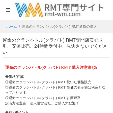
ホーム
運命のクランバトル(クラバト) RMT通貨の購入
運命のクランバトル(クラバト) RMT専門店安心取
引、安値販売、24時間受付中、見逃さないでくださ
い
運命のクランバトル(クラバト)
RMT
購入注意事項:
◈価格/在庫
◎
運命のクランバトル
(
クラバト
)
RMT 驚いた価格販売
◎
運命のクランバトル
(
クラバト
)
RMT 単価の表示額は税込とな
っております。
◎
運命のクランバトル
(
クラバト
)
RMT 在庫豊富
決済方法豊富、法人運営会社、ご購入大歓迎！
◈VIPポイント