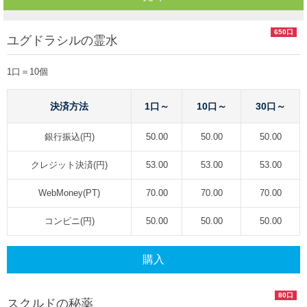
650口
ユグドラシルの霊水
1口＝10個
決済方法
1口～
10口～
30口～
銀行振込(円)
50.00
50.00
50.00
クレジット決済(円)
53.00
53.00
53.00
WebMoney(PT)
70.00
70.00
70.00
コンビニ(円)
50.00
50.00
50.00
購入
80口
スクルドの秘薬