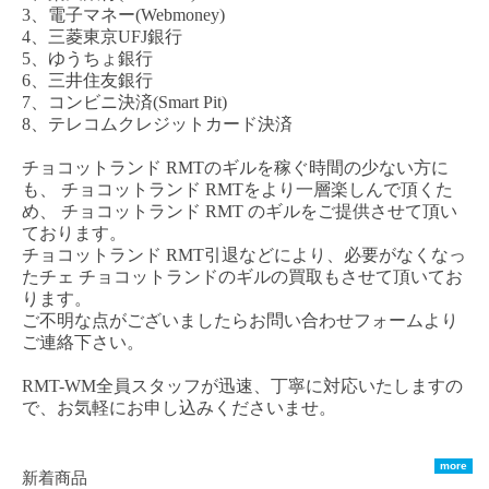
3、電子マネー(Webmoney)
4、三菱東京UFJ銀行
5、ゆうちょ銀行
6、三井住友銀行
7、コンビニ決済(Smart Pit)
8、テレコムクレジットカード決済
チョコットランド
RMT
のギルを稼ぐ時間の少ない方に
も、
チョコットランド
RM
T
をより一層楽しんで頂くた
め、
チョコットランド
RMT
のギルをご提供させて頂い
ております。
チョコットランド
RMT
引退などにより、必要がなくなっ
た
チェ
チョコットランド
のギルの買取もさせて頂いてお
ります。
ご不明な点がございましたらお問い合わせフォームより
ご連絡下さい。
RMT-WM全員スタッフが迅速、丁寧に対応いたしますの
で、お気軽にお申し込みくださいませ。
more
新着商品