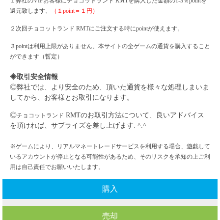
１弊社の
VIPお客様に
チョコットランド
RMTを購入した金額の1-3％pointを
還元致します、
（１
point＝１円）
２次回
チョコットランド
RMTにご注文する時にpointが使えます。
３
pointは利用上限がありません、本サイトの全ゲームの通貨を購入すること
ができます（暫定）
◈取引安全情報
◎弊社では、より安全のため、頂いた通貨を様々な処理しまいま
してから、お客様とお取引になります。
◎
RMTのお取引方法について、良いアドバイス
チョコットランド
を頂ければ、サプライズを差し上げます. ^.^
※ゲームにより、リアルマネートレードサービスを利用する場合、遊戯して
いるアカウントが停止となる可能性があるため、そのリスクを承知の上ご利
用は自己責任でお願いいたします。
購入
売却