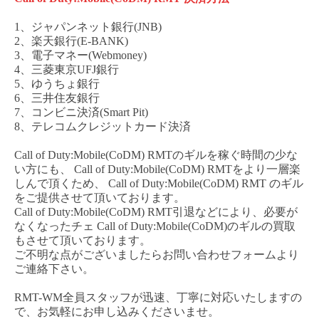
1、ジャパンネット銀行(JNB)
2、楽天銀行(E-BANK)
3、電子マネー(Webmoney)
4、三菱東京UFJ銀行
5、ゆうちょ銀行
6、三井住友銀行
7、コンビニ決済(Smart Pit)
8、テレコムクレジットカード決済
Call of Duty:Mobile(CoDM) RMT
のギルを稼ぐ時間の少な
い方にも、
Call of Duty:Mobile(CoDM) RM
T
をより一層楽
しんで頂くため、
Call of Duty:Mobile(CoDM) RMT
のギル
をご提供させて頂いております。
Call of Duty:Mobile(CoDM) RMT
引退などにより、必要が
なくなった
チェ
Call of Duty:Mobile(CoDM)
のギルの買取
もさせて頂いております。
ご不明な点がございましたらお問い合わせフォームより
ご連絡下さい。
RMT-WM全員スタッフが迅速、丁寧に対応いたしますの
で、お気軽にお申し込みくださいませ。