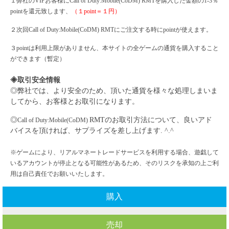
１弊社の
VIPお客様に
Call of Duty:Mobile(CoDM)
RMTを購入した金額の1-3％
pointを還元致します、
（１
point＝１円）
２次回
Call of Duty:Mobile(CoDM)
RMTにご注文する時にpointが使えます。
３
pointは利用上限がありません、本サイトの全ゲームの通貨を購入すること
ができます（暫定）
◈取引安全情報
◎弊社では、より安全のため、頂いた通貨を様々な処理しまいま
してから、お客様とお取引になります。
◎
RMTのお取引方法について、良いアド
Call of Duty:Mobile(CoDM)
バイスを頂ければ、サプライズを差し上げます. ^.^
※ゲームにより、リアルマネートレードサービスを利用する場合、遊戯して
いるアカウントが停止となる可能性があるため、そのリスクを承知の上ご利
用は自己責任でお願いいたします。
購入
売却