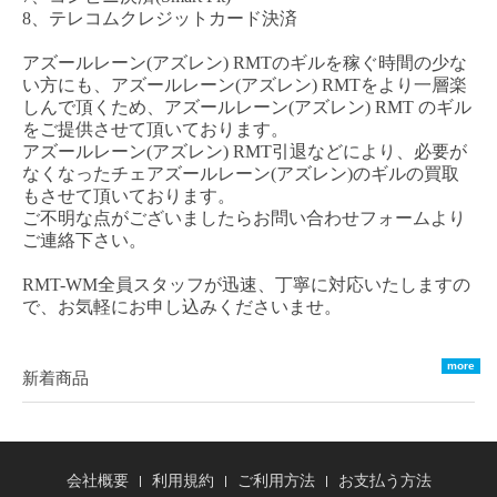
8、テレコムクレジットカード決済
アズールレーン
(アズレン)
RMT
のギルを稼ぐ時間の少な
い方にも、
アズールレーン
(アズレン)
RM
T
をより一層楽
しんで頂くため、
アズールレーン
(アズレン)
RMT
のギル
をご提供させて頂いております。
アズールレーン
(アズレン)
RMT
引退などにより、必要が
なくなった
チェ
アズールレーン
(アズレン)
のギルの買取
もさせて頂いております。
ご不明な点がございましたらお問い合わせフォームより
ご連絡下さい。
RMT-WM全員スタッフが迅速、丁寧に対応いたしますの
で、お気軽にお申し込みくださいませ。
more
新着商品
会社概要
利用規約
ご利用方法
お支払う方法