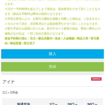
ります。
※万が一予約時間を超えてしまう場合は、返金処理をさせて頂くこととなり
ます（振込み手数料は弊社の負担となります）。
※市況の変化により、お取引の継続を困難と判断した場合は、ご注文をキャ
ンセルさせて頂き、決済取消または返金処理をさせて頂くこととなります。
※取引手続きを順調に行うため、取引中キャラ変更の場合、事前に弊社との
連絡がなければ、一切ご自分の責任となります。
前金予約制の流れ：注文->振込先案内->送金->入金確認->商品入荷->
取引案
内->商品受渡->取引完了
購入
売却
5000口
アイナ
1口＝100金
決済方法
1口～
20口～
50口～