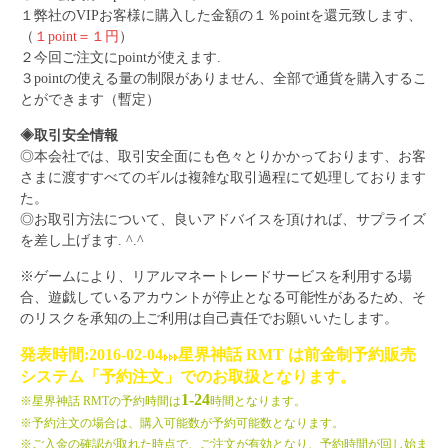
１弊社のVIPお客様に購入した金額の１％pointを還元致します、
（
１point＝１円
）
２今回ご注文にpointが使えます.
３pointの使える量の制限がありません、全部で通貨を購入するこ
とができます（暫定）
◈取引安全情報
◎本会社では、取引安全面にも色々とりかかっております、お客
さまに渡すすべてのギルは複雑な取引過程にて処理しております
た。
◎お取引方法について、良いアドバイスを頂ければ、サプライズ
を差し上げます. ^.^
※ゲームにより、リアルマネートレードサービスを利用する場
合、遊戯しているアカウントが停止となる可能性があるため、そ
のリスクを承知の上ご利用は自己責任でお願いいたします。
発表時間:2016-02
-04
星界神話
RMT は前金制予約販売
システム「予約注文」でのお取扱となります。
1-24
※
星界神話
RMTの予約時間は
時間となります。
※予約注文の場合は、購入可能数が予約可能数となります。
※ご入金の確認が取れた時点で、ご注文が有効となり、予約時間が回し始ま