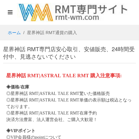
ホーム
星界神話 RMT通貨の購入
星界神話 RMT専門店安心取引、安値販売、24時間受
付中、見逃さないでください
星界神話 RMT|ASTRAL TALE RMT
購入注意事項:
◈価格/在庫
◎
星界神話
RMT|ASTRAL TALE RMT
驚いた価格販売
◎
星界神話
RMT|ASTRAL TALE RMT
単価の表示額は税込となっ
ております。
◎
星界神話
RMT|ASTRAL TALE RMT
在庫
予約
決済方法豊富、法人運営会社、ご購入大歓迎！
◈VIPポイント
◎VIP会員様のpointについて