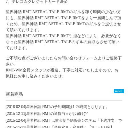
7、テレコムクレジットカード決済
星界神話 RMT|ASTRAL TALE RMT
のギルを稼ぐ時間の少ない方
にも、
星界神話 RMT|ASTRAL TALE RMT
をより一層楽しんで頂
くため、
星界神話 RMT|ASTRAL TALE RMT
のギルをご提供させ
て頂いております。
星界神話 RMT|ASTRAL TALE RMT
引退などにより、必要がなく
なった
星界神話 RMT|ASTRAL TALE
のギルの買取もさせて頂い
ております。
ご不明な点がございましたらお問い合わせフォームよりご連絡下
さい。
RMT-WM全員スタッフが迅速、丁寧に対応いたしますので、お
気軽にお申し込みくださいませ。
more
新着商品
[2016-02-04]
星界神話 RMTの予約時間は1-24時間となります。
[2015-12-11]
星界神話 RMTの通貨当日がお届け(^^ゞ
[2015-12-04]
星界神話 RMT は前金制予約販売システム「予約注文」で
のお取扱となります。
[2015-11-22]
星界神話 RMT「単位変更」変更後：【1口＝100金】