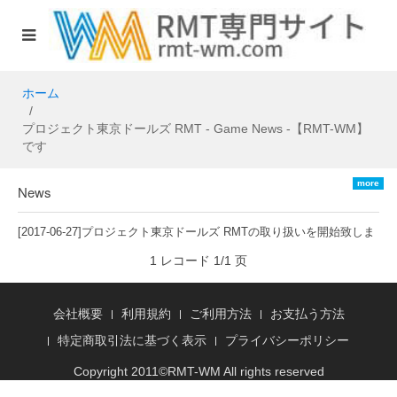
ホーム
プロジェクト東京ドールズ RMT - Game News -【RMT-WM】
です
more
News
[2017-06-27]
プロジェクト東京ドールズ RMTの取り扱いを開始致しま
した
1 レコード 1/1 页
会社概要
利用規約
ご利用方法
お支払う方法
特定商取引法に基づく表示
プライバシーポリシー
Copyright 2011©
RMT
-WM All rights reserved