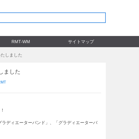
RMT-WM
サイトマップ
始いたしました
たしました
RMT
た！
グラディエーターバンド」、
「グラディエーターバ
！