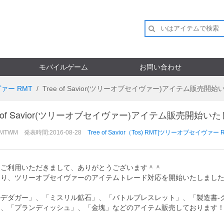
モバイルゲーム
お問い合わせ
イヴァー RMT
Tree of Savior(ツリーオブセイヴァー)アイテム販売開
ee of Savior(ツリーオブセイヴァー)アイテム販売開始い
RMTWM 発表時間:2016-08-28
Tree of Savior（Tos) RMT|ツリーオブセイヴァー 
もご利用いただきまして、ありがとうございます＾＾
より、
ツリーオブセイヴァー
のアイテムトレード対応を開始いたしまし
ルデダガー」、「ミスリル鉱石」、「バトルブレスレット」、「製造書-
」、
「
プランディッシュ
」
、
「金塊」などのアイテム販売しております