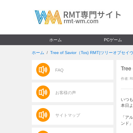
ホーム
PCゲーム
ホーム
Tree of Savior（Tos) RMT|ツリーオブセ
Tr
FAQ
作者: 
お客様の声
いつ
本日
サイトマップ
「ア
ンド