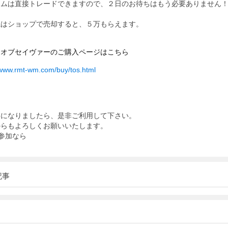
テムは直接トレードできますので、２日のお待ちはもう必要ありません
塊はショップで売却すると、５万もらえます。
ーオブセイヴァー
のご購入ページはこちら
/www.rmt-wm.com/buy/tos.html
要になりましたら、是非ご利用して下さい。
からもよろしくお願いいたします。
参加なら
記事