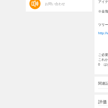
アイ
お問い合わせ
※金
ツリ
http:/
ご必
これ
0
は
関連
評価