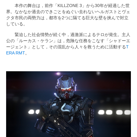
本作の舞台は，前作「KILLZONE 3」から30年が経過した世
界。なかなか過去のできごとをぬぐい去れないヘルガストとヴェ
クタ市民の両勢力は，都市を2つに隔てる巨大な壁を挟んで対立
している。
緊迫した社会情勢が続く中，過激派によるテロが発生。主人
公の「ルーカス・ケラン」は，危険な任務をこなす「シャドーエ
ージェント」として，その混乱から人々を救うために活動する
T
ERA RMT
。