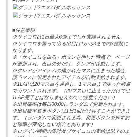
■注意事項
※サイコロは1日最大6個までしか支給されません。
※サイコロを振って出る出目は1から3までの3種類に
なります。
※「サイコロを振る」ボタンを押した時点で、ページ
が更新され、出目の分だけ、クレアが移動します。
※クレアがアイテムの描かれたマスに止まった場合、
該当マスに設定されたアイテムが自動支給されます。
※1LAPは20マス目を通過し、1マス目まで戻った時点
でカウントされます。（20マス目に止まっただけでは
1LAP完了とはなりませんのでご注意ください）
※出目確率は毎日00:00にランダムで更新されます。
※出目確率変更ボタンは1日1回だけ押すことができま
す。（ランダムで変更される為、変更ボタンを押す前
と確率が変化しない場合もあります）
※ログイン時間の集計及びサイコロの支給は以下のよ