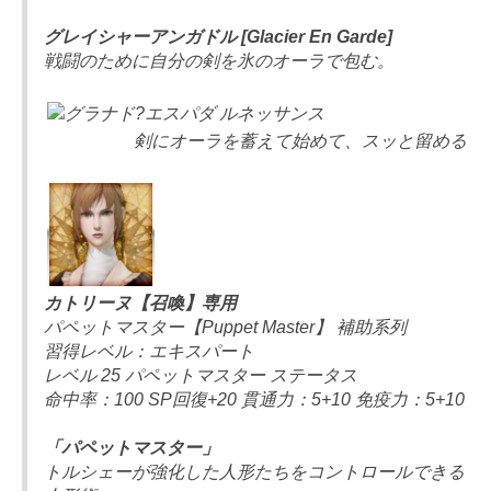
グレイシャーアンガドル [Glacier En Garde]
戦闘のために自分の剣を氷のオーラで包む。
剣にオーラを蓄えて始めて、スッと留める
カトリーヌ【召喚】専用
パペットマスター【Puppet Master】 補助系列
習得レベル：エキスパート
レベル 25 パペットマスター ステータス
命中率：100 SP回復+20 貫通力：5+10 免疫力：5+10
「パペットマスター」
トルシェーが強化した人形たちをコントロールできる