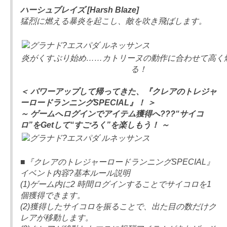
ハーシュブレイズ [Harsh Blaze]
猛烈に燃える暴炎を起こし、敵を吹き飛ばします。
炎がくすぶり始め……カトリーヌの動作に合わせて高く
る！
＜ パワーアップして帰ってきた、『クレアのトレジャ
ーロードランニングSPECIAL』！ ＞
～ ゲームへログインでアイテム獲得へ???“サイコ
ロ”をGetして“すごろく”を楽しもう！ ～
■『クレアのトレジャーロードランニングSPECIAL』
イベント内容?基本ルール説明
(1)ゲーム内に2 時間ログインすることでサイコロを1
個獲得できます。
(2)獲得したサイコロを振ることで、出た目の数だけク
レアが移動します。