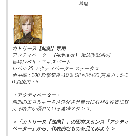
着地
カトリーヌ【知能】専用
アクティベーター【Activator】 魔法攻撃系列
習得レベル：エキスパート
レベル 25 アクティベーター ステータス
命中率：100 攻撃速度+10％ SP回復+20 貫通力：5+1
0 免疫力：5
「アクティベーター」
周囲のエネルギーを活性化させ自分に有利な性質に変
える能力が優れている魔法スタンス。
＜「カトリーヌ【知能】」の固有スタンス『アクティ
ベーター』から、代表的なものを見てみよう ＞