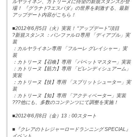
ルヤライネン、カトリーヌに待望の新規スタンスが登
場！ 『グラナド?エスパダ』の世界を刺激する、最新
アップデート内容がこちら！
■2012年6月5日（火）実装！ “アップデート”項目
?新規スタンス ：パンファルロ専用 「ディアブル」実
装
：カルヤライネン専用 「フルーレ グレイシャー」実
装
：カトリーヌ【召喚】専用 「パペットマスター」実装
：カトリーヌ【筋力】専用 「ビレンディシュアーム」
実装
：カトリーヌ【技】専用 「スプリットシューター」実
装
：カトリーヌ【知】専用 「アクティベーター」実装
???他にも、多数のコンテンツにて調整を実施！
■2012年6月8日（金）13：00スタート
■『クレアのトレジャーロードランニング SPECIAL』
イベント