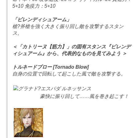
5+10 免疫力：5+10
「ビレンディシュアーム」
槍?斧槍を強く大きく振り回し敵を攻撃するスタン
ス。
＜「カトリーヌ【筋力】」の固有スタンス『ビレンデ
ィシュアーム』から、代表的なものを見てみよう ＞
トルネードブロー [Tornado Blow]
自身の位置で回転して起こした風で敵を攻撃する。
豪快に振り回して……風を巻き起こす！