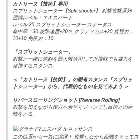
カトリーヌ【技術】専用
スプリットシューター【Split shooter】 射撃攻撃系列
習得レベル：エキスパート
レベル 25 スプリットシューター ステータス
命中率：30 攻撃速度+20％ クリティカル+20 貫通力：
10+10 免疫力：10
「スプリットシューター」
射撃と一緒に銃剣を最大限活用して近接戦でも威力を
発揮するスタンス。
＜「カトリーヌ【技術】」の固有スタンス『スプリッ
トシューター』から、代表的なものを見てみよう ＞
リバースローリングショット [Reverse Rolling]
射撃を加えながら後方へ素早くジャンプし目標との距
離をとる。
この位置から一気に跳躍！ 攻撃しながら距離をとってス