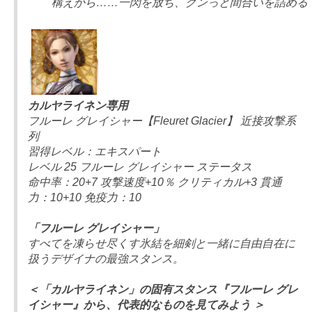
構えから……一閃を放ち、グンっと間合いを詰める
カルヤライネン専用
フルーレ グレイシャー【Fleuret Glacier】 近接攻撃系
列
習得レベル：エキスパート
レベル 25 フルーレ グレイシャー ステータス
命中率：20+7 攻撃速度+10％ クリティカル+3 貫通
力：10+10 免疫力：10
「フルーレ グレイシャー」
すべてを凍らせ尽くす氷結を細剣と一緒に自由自在に
扱うデザイナの最強スタンス。
＜「カルヤライネン」の固有スタンス『フルーレ グレ
イシャー』から、代表的なものを見てみよう ＞