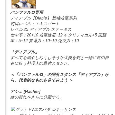
パンファルロ専用
ディアブル【Diable】 近接攻撃系列
習得レベル：エキスパート
レベル 25 ディアブル ステータス
命中率：20+10 攻撃速度+12％ クリティカル+5 回避
率：5+12 貫通力：10+10 免疫力：10
「ディアブル」
すべてを燃やし尽くしそうな火炎を剣と一緒に自由自
在に扱う料理人の最強スタンス。
＜「パンファルロ」の固有スタンス『ディアブル』か
ら、代表的なものを見てみよう ＞
アシェ [Hacher]
敵の群れをさらに分断する。