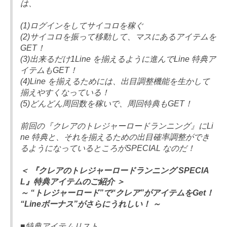
は、
(1)ログインをしてサイコロを稼ぐ
(2)サイコロを振って移動して、マスにあるアイテムを
GET！
(3)出来るだけ1Line を揃えるように進んでLine 特典ア
イテムもGET！
(4)Line を揃えるためには、出目調整機能を生かして
揃えやすくなっている！
(5)どんどん周回数を稼いで、周回特典もGET！
前回の『クレアのトレジャーロードランニング』にLi
ne 特典と、それを揃えるための出目確率調整ができ
るようになっているところがSPECIAL なのだ！
＜ 『クレアのトレジャーロードランニング SPECIA
L』特典アイテムのご紹介 ＞
～ “トレジャーロード”で“クレア”がアイテムをGet！
“Lineボーナス”がさらにうれしい！ ～
■特典アイテムリスト