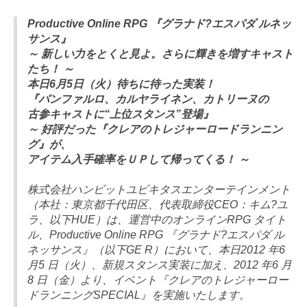
Productive Online RPG 『グラナド?エスパダ ルネッ
サンス』
～ 新しい力をとくと見よ。さらに輝きを増すキャスト
たち！ ～
本日6月5日（火）待ちに待った実装！
『パンファルロ、カルヤライネン、カトリーヌの
古参キャストに“上位スタンス”登場』
～ 好評だった『クレアのトレジャーロードランニン
グ』が、
アイテム入手確率をＵＰして帰ってくる！ ～
株式会社ハンビットユビキタスエンターテインメント
（本社：東京都千代田区、代表取締役CEO：キム?ユ
ラ、以下HUE）は、運営中のオンラインRPG タイト
ル、Productive Online RPG 『グラナド?エスパダ ル
ネッサンス』（以下GE R）において、本日2012 年6
月5 日（火）、新規スタンス実装に加え、2012 年6 月
8 日（金）より、イベント『クレアのトレジャーロー
ドランニングSPECIAL』を実施いたします。