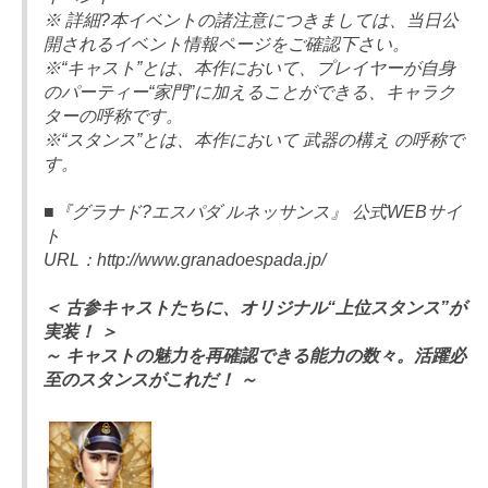
※ 詳細?本イベントの諸注意につきましては、当日公
開されるイベント情報ページをご確認下さい。
※“キャスト”とは、本作において、プレイヤーが自身
のパーティー“家門”に加えることができる、キャラク
ターの呼称です。
※“スタンス”とは、本作において 武器の構え の呼称で
す。
■『グラナド?エスパダ ルネッサンス』 公式WEBサイ
ト
URL：http://www.granadoespada.jp/
＜ 古参キャストたちに、オリジナル“上位スタンス”が
実装！ ＞
～ キャストの魅力を再確認できる能力の数々。活躍必
至のスタンスがこれだ！ ～