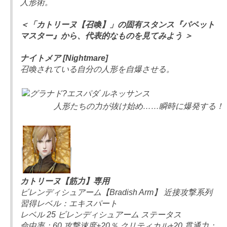
人形術。
＜「カトリーヌ【召喚】」の固有スタンス『パペット
マスター』から、代表的なものを見てみよう ＞
ナイトメア [Nightmare]
召喚されている自分の人形を自爆させる。
人形たちの力が抜け始め……瞬時に爆発する！
カトリーヌ【筋力】専用
ビレンディシュアーム【Bradish Arm】 近接攻撃系列
習得レベル：エキスパート
レベル 25 ビレンディシュアーム ステータス
命中率：60 攻撃速度+20％ クリティカル+20 貫通力：