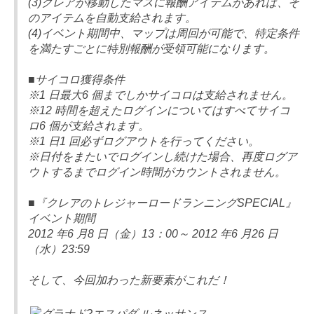
(3)クレアが移動したマスに報酬アイテムがあれば、そ
のアイテムを自動支給されます。
(4)イベント期間中、マップは周回が可能で、特定条件
を満たすごとに特別報酬が受領可能になります。
■サイコロ獲得条件
※1 日最大6 個までしかサイコロは支給されません。
※12 時間を超えたログインについてはすべてサイコ
ロ6 個が支給されます。
※1 日1 回必ずログアウトを行ってください。
※日付をまたいでログインし続けた場合、再度ログア
ウトするまでログイン時間がカウントされません。
■『クレアのトレジャーロードランニングSPECIAL』
イベント期間
2012 年6 月8 日（金）13：00～ 2012 年6 月26 日
（水）23:59
そして、今回加わった新要素がこれだ！