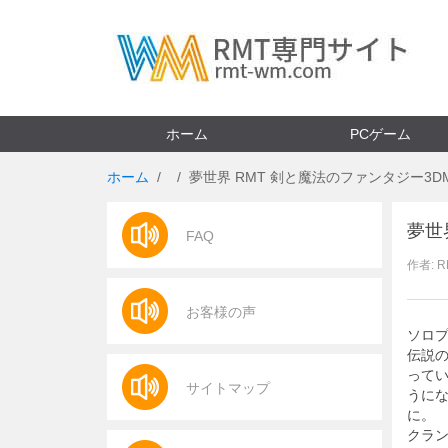
ホーム
PCゲーム
ホーム
夢世界 RMT 剣と魔法のファンタジー3D
夢世
FAQ
作者: 
お客様の声
ソロ
伝説
って
サイトマップ
うに
に。
クラ