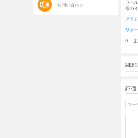
ワー
お問い合わせ
催の
アラド
リネー
0
は
関連
評価