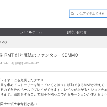
モバイルゲーム
お問い合わせ
MMO
界 RMT 剣と魔法のファンタジー3DMMO
RMTWM 発表時間:2009-04-12
プレイヤーにも充実したクエスト
の書を求めてストーリーを追っていくと徐々に移動できるMAPが増えて
いるので自分のペースでプレイができます。レベルが上がるとジョブチ
なります。結婚をすることで相手を抱っこできるモーションが使えるよ
ン同士の領土争奪戦が熱い