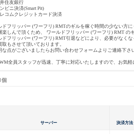
三井住友銀行
ビニ決済(Smart Pit)
テレコムクレジットカード決済
ルドフリッパー
(ワーフリ) RMT
のギルを稼ぐ時間の少ない方に
層楽しんで頂くため、
ワールドフリッパー
(ワーフリ) RMT
の
ルドフリッパー
(ワーフリ) RMT
引退などにより、必要がなくな
買取もさせて頂いております。
明な点がございましたらお問い合わせフォームよりご連絡下さ
T-WM全員スタッフが迅速、丁寧に対応いたしますので、お気
1個
サーバー
決済方法