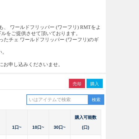
も、
ワールドフリッパー
(ワーフリ) RM
T
をよ
ギルをご提供させて頂いております。
った
チェ
ワールドフリッパー
(ワーフリ)
のギ
い。
軽にお申し込みくださいませ。
売却
購入
検索
購入可能数
1口~
10口~
30口~
(口)