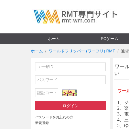
ホーム
PCゲーム
ホーム
ワールドフリッパー (ワーフリ) RMT
通貨
ワール
い
ワー
1、ジ
ログイン
2、楽
3、電
パスワードをお忘れの方
4、三
新規登録
5、