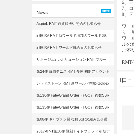
6、
7、コン
News
more
8、
Ar:pieL RMT 通貨取扱い開始のお知らせ
ワー
り一
戦国IXA RMT 新ワールド増加のワールド69、
ワー
ルの
ワールド70
戦国IXA RMT ワールド統合日のお知らせ
ご不
リネージュ2 レボリューション RMT ブルー
RM
ダイヤ、武器取り扱いを開始致しました
第24弹 白猫テニス RMT 多体 初期アカウント
1口＝
選択可能!
レッドストーン RMT 新ワールド増加(Goldex
perience)
第136弹 Fate/Grand Order（FGO） 複数SSR
の組み合せ選択可能!
第135弹 Fate/Grand Order（FGO） 複数SSR
の組み合せ選択可能!
第08弹 キャプテン翼 複数SSRの組み合せ選
択可能!
2017-07-1第10弹 戦刻ナイトブラッド 初期ア