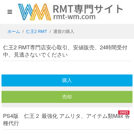
ホーム
仁王2 RMT
通貨の購入
仁王2 RMT専門店安心取引、安値販売、24時間受付
中、見逃さないでください
購入
売却
100口
PS4版 仁王２ 最強化 アムリタ、アイテム類Max 各
種代行