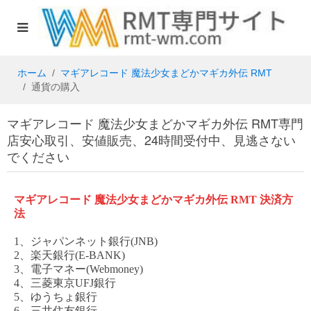
ホーム
マギアレコード 魔法少女まどかマギカ外伝 RMT
通貨の購入
マギアレコード 魔法少女まどかマギカ外伝 RMT専門
店安心取引、安値販売、24時間受付中、見逃さない
でください
マギアレコード
魔法少女まどかマギカ外伝
RMT
決済方
法
1、ジャパンネット銀行(JNB)
2、楽天銀行(E-BANK)
3、電子マネー(Webmoney)
4、三菱東京UFJ銀行
5、ゆうちょ銀行
6、三井住友銀行