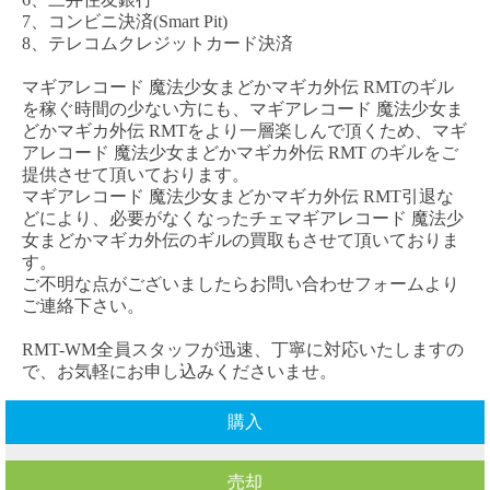
7、コンビニ決済(Smart Pit)
8、テレコムクレジットカード決済
マギアレコード
魔法少女まどかマギカ外伝
RMT
のギル
を稼ぐ時間の少ない方にも、
マギアレコード
魔法少女ま
どかマギカ外伝
RM
T
をより一層楽しんで頂くため、
マギ
アレコード
魔法少女まどかマギカ外伝
RMT
のギルをご
提供させて頂いております。
マギアレコード
魔法少女まどかマギカ外伝
RMT
引退な
どにより、必要がなくなった
チェ
マギアレコード
魔法少
女まどかマギカ外伝
のギルの買取もさせて頂いておりま
す。
ご不明な点がございましたらお問い合わせフォームより
ご連絡下さい。
RMT-WM全員スタッフが迅速、丁寧に対応いたしますの
で、お気軽にお申し込みくださいませ。
購入
売却