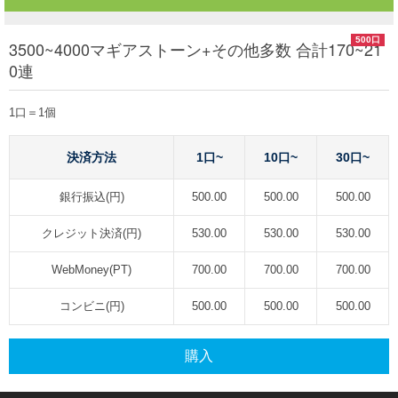
500口
3500~4000マギアストーン+その他多数 合計170~21
0連
1口＝1個
決済方法
1口~
10口~
30口~
銀行振込(円)
500.00
500.00
500.00
クレジット決済(円)
530.00
530.00
530.00
WebMoney(PT)
700.00
700.00
700.00
コンビニ(円)
500.00
500.00
500.00
購入