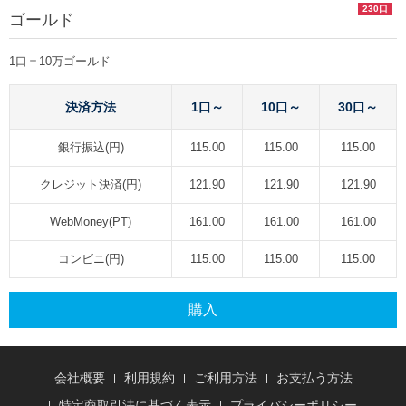
230口
ゴールド
1口＝10万ゴールド
決済方法
1口～
10口～
30口～
銀行振込(円)
115.00
115.00
115.00
クレジット決済(円)
121.90
121.90
121.90
WebMoney(PT)
161.00
161.00
161.00
コンビニ(円)
115.00
115.00
115.00
購入
会社概要
利用規約
ご利用方法
お支払う方法
特定商取引法に基づく表示
プライバシーポリシー