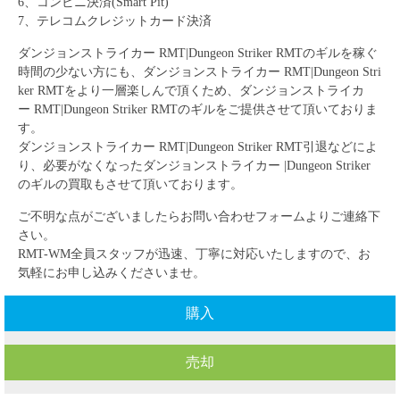
6、コンビニ決済(Smart Pit)
7、テレコムクレジットカード決済
ダンジョンストライカー RMT|Dungeon Striker RMT
のギルを稼ぐ
時間の少ない方にも、
ダンジョンストライカー RMT|Dungeon Stri
ker RMT
をより一層楽しんで頂くため、
ダンジョンストライカ
ー RMT|Dungeon Striker RMT
のギルをご提供させて頂いておりま
す。
ダンジョンストライカー RMT|Dungeon Striker RMT
引退などによ
り、必要がなくなった
ダンジョンストライカー |Dungeon Striker
のギルの買取もさせて頂いております。
ご不明な点がございましたらお問い合わせフォームよりご連絡下
さい。
RMT-WM全員スタッフが迅速、丁寧に対応いたしますので、お
気軽にお申し込みくださいませ。
購入
売却