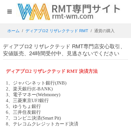
ホーム
ディアブロ2 リザレクテッド RMT
通貨の購入
ディアブロ2 リザレクテッド RMT専門店安心取引、
安値販売、24時間受付中、見逃さないでください
ディアブロ
2 リザレクテッド RMT
決済方法
1、ジャパンネット銀行(JNB)
2、楽天銀行(E-BANK)
3、電子マネー(Webmoney)
4、三菱東京UFJ銀行
5、ゆうちょ銀行
6、三井住友銀行
7、コンビニ決済(Smart Pit)
8、テレコムクレジットカード決済