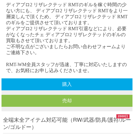
ディアブロ
2 リザレクテッド RMT
のギルを稼ぐ時間の少
ない方にも、
ディアブロ
2 リザレクテッド RM
T
をより一
層楽しんで頂くため、
ディアブロ
2 リザレクテッド RMT
のギルをご提供させて頂いております。
ディアブロ
2 リザレクテッド RMT
引退などにより、必要
がなくなった
チェ
ディアブロ
2 リザレクテッド
のギルの
買取もさせて頂いております。
ご不明な点がございましたらお問い合わせフォームより
ご連絡下さい。
RMT-WM全員スタッフが迅速、丁寧に対応いたしますの
で、お気軽にお申し込みくださいませ。
購入
売却
2000口
全端末全アイテム対応可能（RW/武器/防具/護符/ルー
ン/ゴルドー）