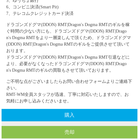
5、ゆうちょ銀行
6、コンビニ決済(Smart Pit)
7、テレコムクレジットカード決済
ドラゴンズドグマ(DDON) RMT|Dragon's Dogma RMT
のギルを稼
ぐ時間の少ない方にも、
ドラゴンズドグマ(DDON) RMT|Drago
n's Dogma RMT
をより一層楽しんで頂くため、
ドラゴンズドグマ
(DDON) RMT|Dragon's Dogma RMT
のギルをご提供させて頂いて
おります。
ドラゴンズドグマ(DDON) RMT|Dragon's Dogma RMT
引退などに
より、必要がなくなったドラゴンズドグマ(DDON) RMT|Drago
n's Dogma RMTのギルの買取もさせて頂いております。
ご不明な点がございましたらお問い合わせフォームよりご連絡下
さい。
RMT-WM全員スタッフが迅速、丁寧に対応いたしますので、お
気軽にお申し込みくださいませ。
購入
売却